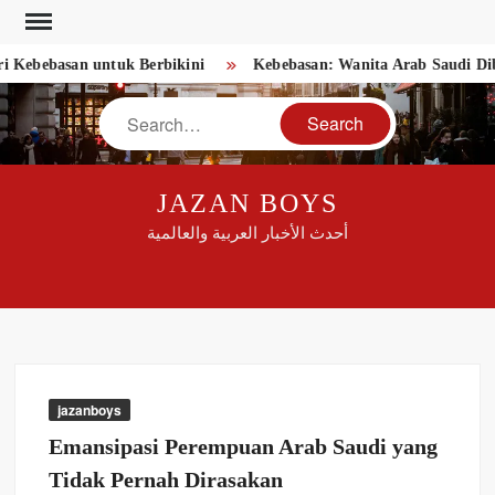
Skip
to
ebebasan untuk Berbikini
Kebebasan: Wanita Arab Saudi Diberi
content
Search
JAZAN BOYS
أحدث الأخبار العربية والعالمية
jazanboys
Emansipasi Perempuan Arab Saudi yang
Tidak Pernah Dirasakan