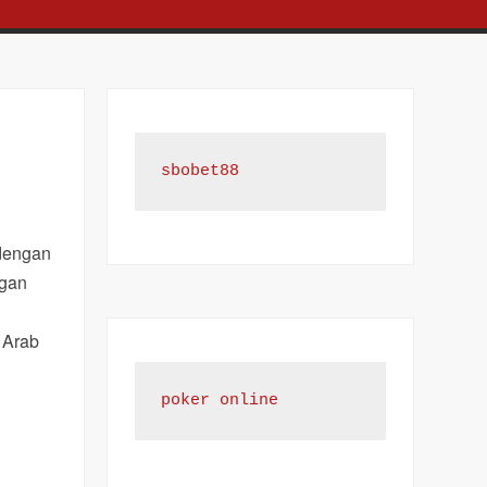
sbobet88
 dengan
ngan
 Arab
poker online