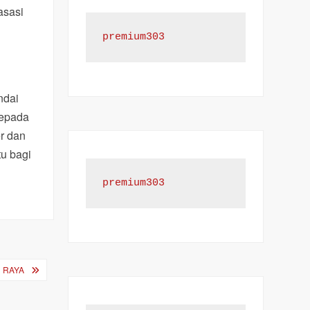
asasi
premium303
ndai
kepada
r dan
tu bagi
premium303
 RAYA