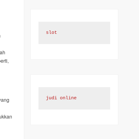
slot
h
kah
rti,
judi online
 yang
ukkan
m