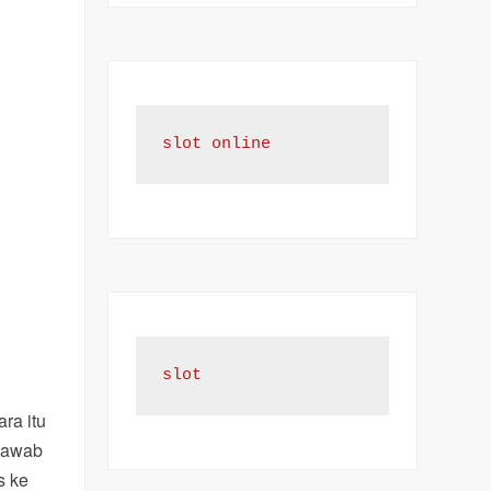
slot online
slot
ra itu
 jawab
s ke