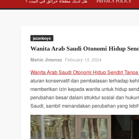
هل لديك مطفأة حرائق في البيت ؟
PRIVACY POLICY
jazanboys
Wanita Arab Saudi Otonomi Hidup Send
Mattie Jimenez
February 13, 2024
Wanita Arab Saudi Otonomi Hidup Sendiri Tanpa 
aturan konservatif dan pembatasan terhadap ke
memberikan izin kepada wanita untuk hidup sendi
perubahan besar dalam struktur sosial dan huk
Saudi, sambil menandakan perubahan yang lebih