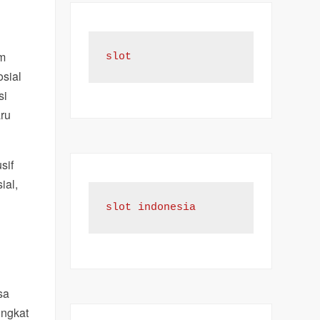
am
slot
osial
si
ru
sif
ial,
slot indonesia
sa
ingkat