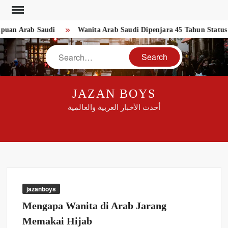
Skip
to
n Arab Saudi
Wanita Arab Saudi Dipenjara 45 Tahun Status Twi
content
Search
JAZAN BOYS
أحدث الأخبار العربية والعالمية
jazanboys
Mengapa Wanita di Arab Jarang
Memakai Hijab