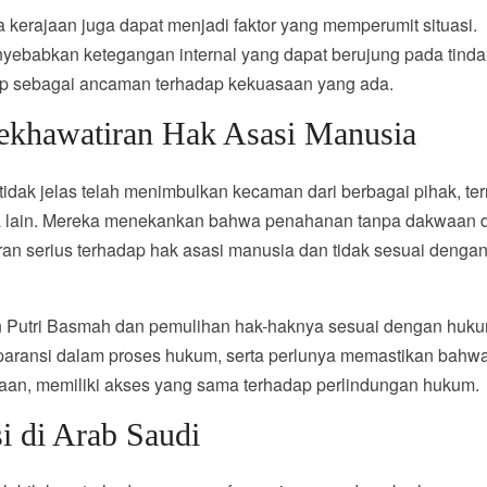
ga kerajaan juga dapat menjadi faktor yang memperumit situasi.
enyebabkan ketegangan internal yang dapat berujung pada tind
gap sebagai ancaman terhadap kekuasaan yang ada.
Kekhawatiran Hak Asasi Manusia
dak jelas telah menimbulkan kecaman dari berbagai pihak, te
ra lain. Mereka menekankan bahwa penahanan tanpa dakwaan 
an serius terhadap hak asasi manusia dan tidak sesuai denga
 Putri Basmah dan pemulihan hak-haknya sesuai dengan huku
sparansi dalam proses hukum, serta perlunya memastikan bahw
jaan, memiliki akses yang sama terhadap perlindungan hukum.
i di Arab Saudi