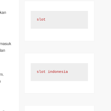
akan
slot
rmasuk
dan
n
slot indonesia
m.
a