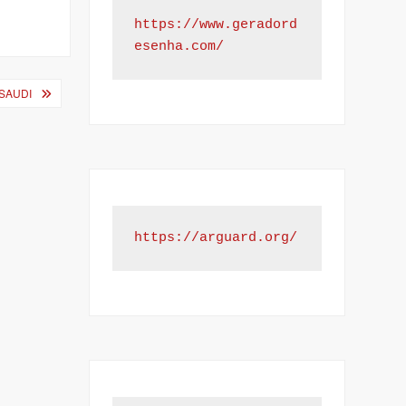
https://www.geradord
esenha.com/
SAUDI
https://arguard.org/