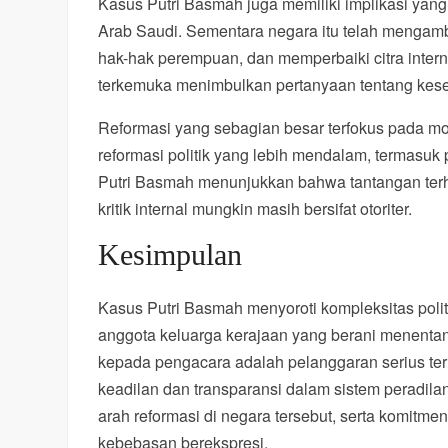
Kasus Putri Basmah juga memiliki implikasi yang
Arab Saudi. Sementara negara itu telah mengamb
hak-hak perempuan, dan memperbaiki citra inter
terkemuka menimbulkan pertanyaan tentang keser
Reformasi yang sebagian besar terfokus pada m
reformasi politik yang lebih mendalam, termasu
Putri Basmah menunjukkan bahwa tantangan terha
kritik internal mungkin masih bersifat otoriter.
Kesimpulan
Kasus Putri Basmah menyoroti kompleksitas politi
anggota keluarga kerajaan yang berani menenta
kepada pengacara adalah pelanggaran serius te
keadilan dan transparansi dalam sistem peradila
arah reformasi di negara tersebut, serta komitme
kebebasan berekspresi.