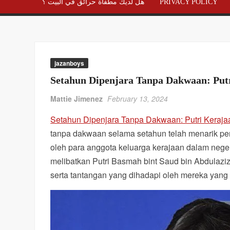
هل لديك مطفأة حرائق في البيت ؟
PRIVACY POLICY
jazanboys
Setahun Dipenjara Tanpa Dakwaan: Put
Mattie Jimenez
February 13, 2024
Setahun Dipenjara Tanpa Dakwaan: Putri Keraja
tanpa dakwaan selama setahun telah menarik per
oleh para anggota keluarga kerajaan dalam negeri
melibatkan Putri Basmah bint Saud bin Abdulaziz 
serta tantangan yang dihadapi oleh mereka yang 