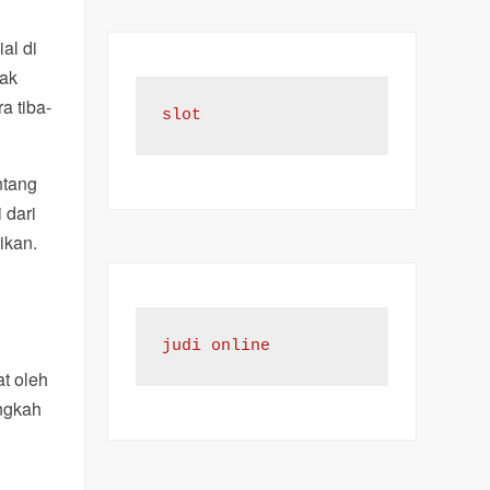
al di
hak
a tiba-
slot
ntang
 dari
ikan.
n
judi online
t oleh
angkah