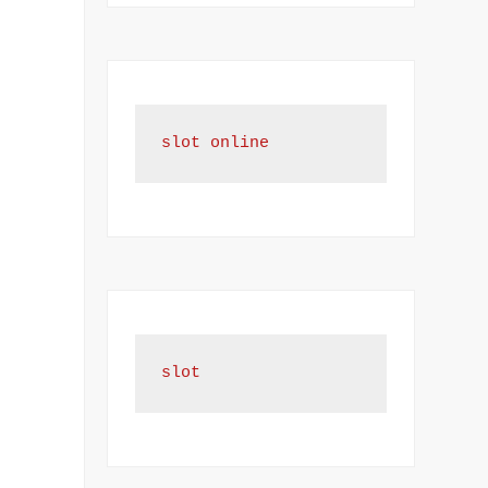
slot online
slot