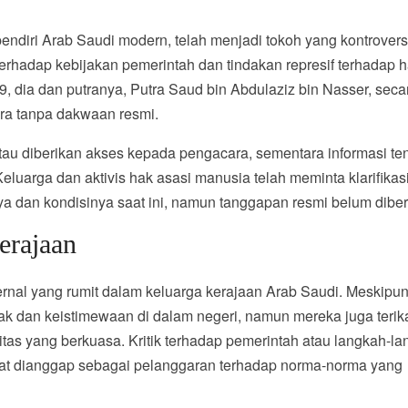
endiri Arab Saudi modern, telah menjadi tokoh yang kontroversi
 terhadap kebijakan pemerintah dan tindakan represif terhadap 
9, dia dan putranya, Putra Saud bin Abdulaziz bin Nasser, secar
ara tanpa dakwaan resmi.
li atau diberikan akses kepada pengacara, sementara informasi te
luarga dan aktivis hak asasi manusia telah meminta klarifikasi
 dan kondisinya saat ini, namun tanggapan resmi belum diber
erajaan
rnal yang rumit dalam keluarga kerajaan Arab Saudi. Meskipu
ak dan keistimewaan di dalam negeri, namun mereka juga terika
itas yang berkuasa. Kritik terhadap pemerintah atau langkah-l
apat dianggap sebagai pelanggaran terhadap norma-norma yang