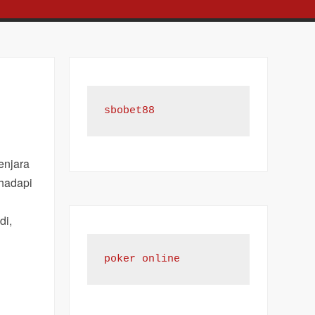
sbobet88
enjara
ihadapi
di,
poker online