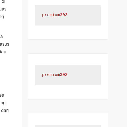
 di
luas
premium303
ng
ya
Kasus
dap
premium303
h
es
ang
 dari